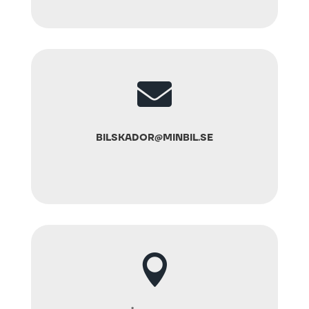

BILSKADOR@MINBIL.SE
