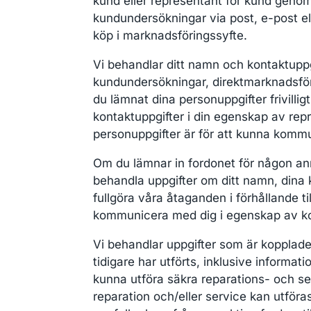
kund eller representant för kund geno
kundundersökningar via post, e-post el
köp i marknadsföringssyfte.
Vi behandlar ditt namn och kontaktuppg
kundundersökningar, direktmarknadsförin
du lämnat dina personuppgifter frivilligt
kontaktuppgifter i din egenskap av repr
personuppgifter är för att kunna kommu
Om du lämnar in fordonet för någon ann
behandla uppgifter om ditt namn, dina 
fullgöra våra åtaganden i förhållande t
kommunicera med dig i egenskap av kon
Vi behandlar uppgifter som är kopplade 
tidigare har utförts, inklusive informati
kunna utföra säkra reparations- och se
reparation och/eller service kan utföra