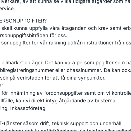
llverkare, av att kunna se vilka tidigare åtgärder som ha
ervice.
 PERSONUPPGIFTER?
 vi skall kunna uppfylla våra åtaganden och krav samt erb
sonuppgiftsbiträden för oss.
sonuppgifter för vår räkning utifrån instruktioner från os
r bilmärket du äger. Det kan vara personuppgifter som hä
 bilregistreringsnummer eller chassinummer. De kan ocks
esök på verkstaden för att få dina synpunkter.
er
 för inhämtning av fordonsuppgifter samt om vi kontrolle
llfälle, kan vi direkt intyg åtgärdande av bristerna.
ing, Inkassoföretag
T-tjänster såsom drift, teknisk support och underhåll