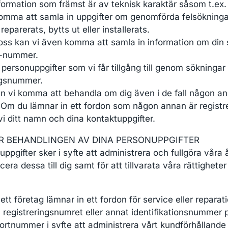
information som främst är av teknisk karaktär såsom t.ex
n komma att samla in uppgifter om genomförda felsökninga
eparerats, bytts ut eller installerats.
oss kan vi även komma att samla in information om din s
N-nummer.
rsonuppgifter som vi får tillgång till genom sökningar i
ingsnummer.
vi komma att behandla om dig även i de fall någon annan
g. Om du lämnar in ett fordon som någon annan är regist
vi ditt namn och dina kontaktuppgifter.
R BEHANDLINGEN AV DINA PERSONUPPGIFTER
ppgifter sker i syfte att administrera och fullgöra våra
a dessa till dig samt för att tillvarata våra rättigheter
t företag lämnar in ett fordon för service eller reparati
registreringsnumret eller annat identifikationsnummer 
ortnummer i syfte att administrera vårt kundförhållande 