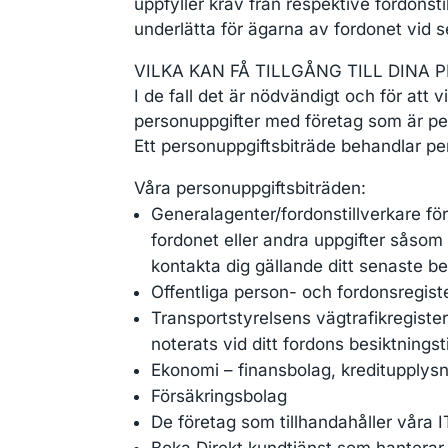
uppfyller krav från respektive fordonsti
underlätta för ägarna av fordonet vid s
VILKA KAN FÅ TILLGÅNG TILL DINA
I de fall det är nödvändigt och för att
personuppgifter med företag som är per
Ett personuppgiftsbiträde behandlar per
Våra personuppgiftsbiträden:
Generalagenter/fordonstillverkare fö
fordonet eller andra uppgifter såsom
kontakta dig gällande ditt senaste b
Offentliga person- och fordonsregist
Transportstyrelsens vägtrafikregister
noterats vid ditt fordons besiktningsti
Ekonomi – finansbolag, kreditupplysn
Försäkringsbolag
De företag som tillhandahåller våra I