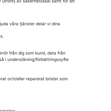
r utförts av säkerhetsskäl samt för att
juda våra tjänster delar vi dina
s.
rrör från dig som kund, data från
å i undersökning/förbättringssyfte
rat och/eller reparerat brister som