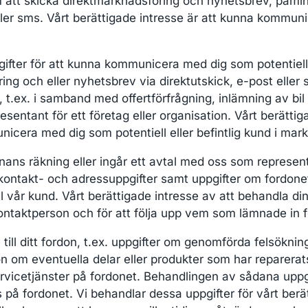
m att skicka direktmarknadsföring och nyhetsbrev, påmi
ler sms. Vårt berättigade intresse är att kunna kommunic
ifter för att kunna kommunicera med dig som potentiell 
g och eller nyhetsbrev via direktutskick, e-post eller s
, t.ex. i samband med offertförfrågning, inlämning av bil e
esentant för ett företag eller organisation. Vårt berätti
nicera med dig som potentiell eller befintlig kund i mar
ans räkning eller ingår ett avtal med oss som represent
kontakt- och adressuppgifter samt uppgifter om fordonet
ill vår kund. Vårt berättigade intresse av att behandla d
taktperson och för att följa upp vem som lämnade in f
till ditt fordon, t.ex. uppgifter om genomförda felsökn
on om eventuella delar eller produkter som har reparerats, 
rvicetjänster på fordonet. Behandlingen av sådana uppgi
s på fordonet. Vi behandlar dessa uppgifter för vårt berät