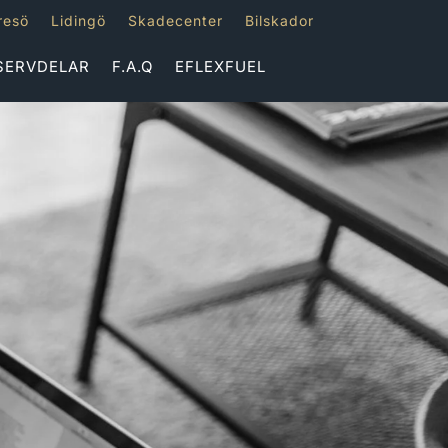
resö
Lidingö
Skadecenter
Bilskador
SERVDELAR
F.A.Q
EFLEXFUEL