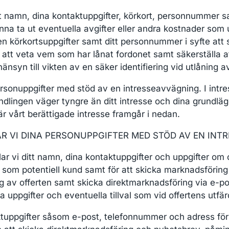
t namn, dina kontaktuppgifter, körkort, personnummer sa
nna ta ut eventuella avgifter eller andra kostnader som
 körkortsuppgifter samt ditt personnummer i syfte att säk
r att veta vem som har lånat fordonet samt säkerställa a
syn till vikten av en säker identifiering vid utlåning a
rsonuppgifter med stöd av en intresseavvägning. I intr
ndlingen väger tyngre än ditt intresse och dina grundlägg
 vårt berättigade intresse framgår i nedan.
 VI DINA PERSONUPPGIFTER MED STÖD AV EN INT
ar vi ditt namn, dina kontaktuppgifter och uppgifter om 
g som potentiell kund samt för att skicka marknadsföring 
g av offerten samt skicka direktmarknadsföring via e-po
uppgifter och eventuella tillval som vid offertens utfä
aktuppgifter såsom e-post, telefonnummer och adress f