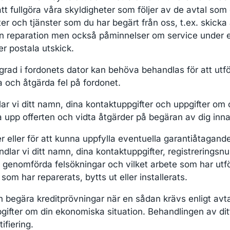
tt fullgöra våra skyldigheter som följer av de avtal som
 och tjänster som du har begärt från oss, t.ex. skicka a
in reparation men också påminnelser om service under e
er postala utskick.
rad i fordonets dator kan behöva behandlas för att utför
 och åtgärda fel på fordonet.
r vi ditt namn, dina kontaktuppgifter och uppgifter om of
ja upp offerten och vidta åtgärder på begäran av dig inna
r eller för att kunna uppfylla eventuella garantiåtagande
dlar vi ditt namn, dina kontaktuppgifter, registreringsn
t genomförda felsökningar och vilket arbete som har utfö
som har reparerats, bytts ut eller installerats.
ch begära kreditprövningar när en sådan krävs enligt avta
fter om din ekonomiska situation. Behandlingen av dit
ifiering.